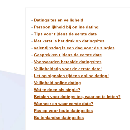
-
Datingsites en veiligheid
-
Persoonlijkheid bij online dating
-
Tips voor tijdens de eerste date
-
Met kerst is het druk op datingsites
-
valentijnsdag is een dag voor de singles
-
Gesprekken tijdens de eerste date
-
Voorwaarden betaalde datingsites
-
Veiligheidstip voor de eerste date!
-
Let op signalen tijdens online dating!
-
Veiligheid online dating
-
Wat te doen als single?
-
Betalen voor datingsites, waar op te letten?
-
Wanneer en waar eerste date?
-
Pas op voor foute datingsites
-
Buitenlandse datingsites