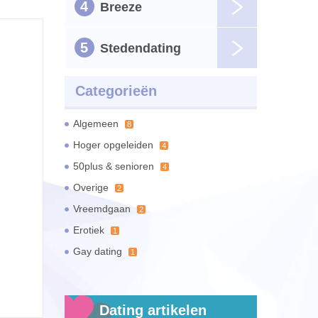
4
Breeze
5
Stedendating
Categorieën
Algemeen
8
Hoger opgeleiden
4
50plus & senioren
4
Overige
2
Vreemdgaan
2
Erotiek
1
Gay dating
1
Dating artikelen