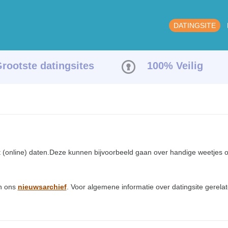
DATINGSITE
rootste datingsites
100% Veilig
et (online) daten.Deze kunnen bijvoorbeeld gaan over handige weetjes o
in ons
nieuwsarchief
. Voor algemene informatie over datingsite gerela