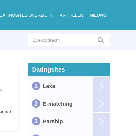
DATINGSITES OVERZICHT
ARTIKELEN
NIEUWS
Datingsites
1
Lexa
f
2
E-matching
teerde
3
Parship