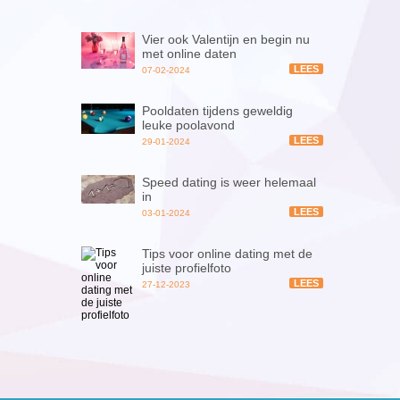
Vier ook Valentijn en begin nu
met online daten
LEES
07-02-2024
Pooldaten tijdens geweldig
leuke poolavond
LEES
29-01-2024
Speed dating is weer helemaal
in
LEES
03-01-2024
Tips voor online dating met de
juiste profielfoto
LEES
27-12-2023