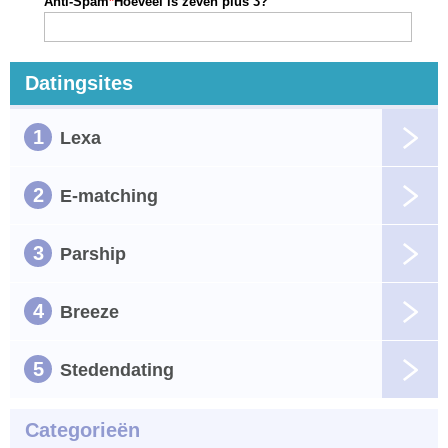
Anti-Spam
*
Hoeveel is zeven plus 3?
Datingsites
1
Lexa
2
E-matching
3
Parship
4
Breeze
5
Stedendating
Categorieën