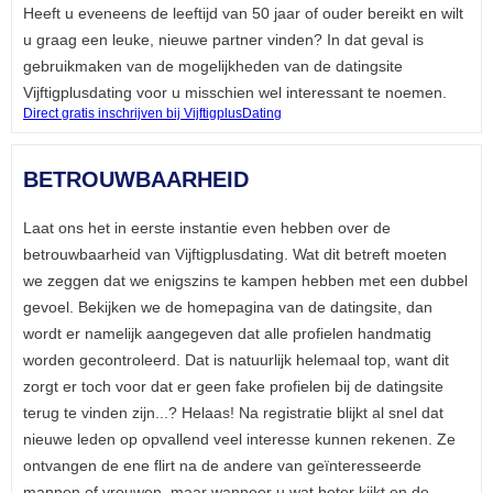
Heeft u eveneens de leeftijd van 50 jaar of ouder bereikt en wilt
u graag een leuke, nieuwe partner vinden? In dat geval is
gebruikmaken van de mogelijkheden van de datingsite
Vijftigplusdating voor u misschien wel interessant te noemen.
Direct gratis inschrijven bij VijftigplusDating
BETROUWBAARHEID
Laat ons het in eerste instantie even hebben over de
betrouwbaarheid van Vijftigplusdating. Wat dit betreft moeten
we zeggen dat we enigszins te kampen hebben met een dubbel
gevoel. Bekijken we de homepagina van de datingsite, dan
wordt er namelijk aangegeven dat alle profielen handmatig
worden gecontroleerd. Dat is natuurlijk helemaal top, want dit
zorgt er toch voor dat er geen fake profielen bij de datingsite
terug te vinden zijn...? Helaas! Na registratie blijkt al snel dat
nieuwe leden op opvallend veel interesse kunnen rekenen. Ze
ontvangen de ene flirt na de andere van geïnteresseerde
mannen of vrouwen, maar wanneer u wat beter kijkt en de