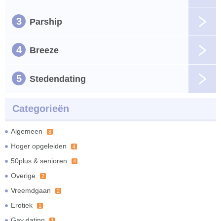
3
Parship
4
Breeze
5
Stedendating
Categorieën
Algemeen
8
Hoger opgeleiden
4
50plus & senioren
4
Overige
2
Vreemdgaan
2
Erotiek
1
Gay dating
1