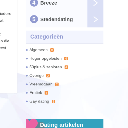
4
Breeze
 iedere
5
Stedendating
at
t
Categorieën
en die
eest
Algemeen
8
Hoger opgeleiden
4
50plus & senioren
4
Overige
2
Vreemdgaan
2
Erotiek
1
Gay dating
1
Dating artikelen