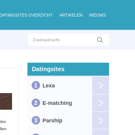
DATINGSITES OVERZICHT
ARTIKELEN
NIEUWS
Datingsites
1
Lexa
2
E-matching
3
Parship
les
llen