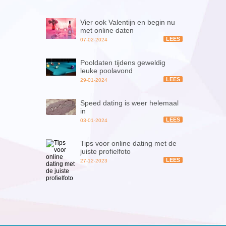
Vier ook Valentijn en begin nu
met online daten
LEES
07-02-2024
Pooldaten tijdens geweldig
leuke poolavond
LEES
29-01-2024
Speed dating is weer helemaal
in
LEES
03-01-2024
Tips voor online dating met de
juiste profielfoto
LEES
27-12-2023