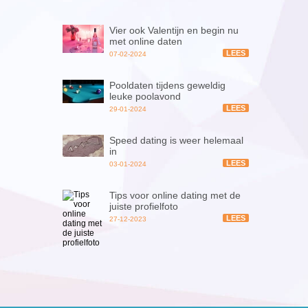
Vier ook Valentijn en begin nu
met online daten
LEES
07-02-2024
Pooldaten tijdens geweldig
leuke poolavond
LEES
29-01-2024
Speed dating is weer helemaal
in
LEES
03-01-2024
Tips voor online dating met de
juiste profielfoto
LEES
27-12-2023