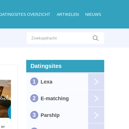
DATINGSITES OVERZICHT
ARTIKELEN
NIEUWS
Datingsites
1
Lexa
2
E-matching
3
Parship
 er