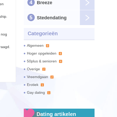
4
Breeze
den
ship.
5
Stedendating
Categorieën
 nog
Algemeen
8
raagd.
Hoger opgeleiden
4
50plus & senioren
4
Overige
2
Vreemdgaan
2
Erotiek
1
Gay dating
1
Dating artikelen