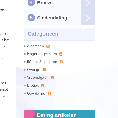
4
Breeze
uwe
te
5
Stedendating
Categorieën
s de
is het
Algemeen
e van
8
Hoger opgeleiden
4
ar
50plus & senioren
4
Overige
2
Vreemdgaan
2
 het
Erotiek
1
 niet
Gay dating
1
geval
.
Dating artikelen