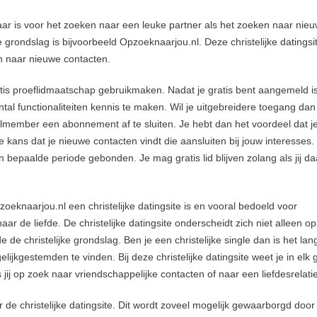
aar is voor het zoeken naar een leuke partner als het zoeken naar nie
 grondslag is bijvoorbeeld Opzoeknaarjou.nl. Deze christelijke datingsi
jn naar nieuwe contacten.
atis proeflidmaatschap gebruikmaken. Nadat je gratis bent aangemeld i
al functionaliteiten kennis te maken. Wil je uitgebreidere toegang dan 
llmember een abonnement af te sluiten. Je hebt dan het voordeel dat j
 kans dat je nieuwe contacten vindt die aansluiten bij jouw interesses.
 bepaalde periode gebonden. Je mag gratis lid blijven zolang als jij da
zoeknaarjou.nl een christelijke datingsite is en vooral bedoeld voor
naar de liefde. De christelijke datingsite onderscheidt zich niet alleen op
de christelijke grondslag. Ben je een christelijke single dan is het lang
ijkgestemden te vinden. Bij deze christelijke datingsite weet je in elk 
 jij op zoek naar vriendschappelijke contacten of naar een liefdesrelatie
e christelijke datingsite. Dit wordt zoveel mogelijk gewaarborgd door