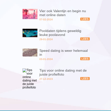
Vier ook Valentijn en begin nu
met online daten
LEES
07-02-2024
Pooldaten tijdens geweldig
leuke poolavond
LEES
29-01-2024
Speed dating is weer helemaal
in
LEES
03-01-2024
Tips voor online dating met de
juiste profielfoto
LEES
27-12-2023